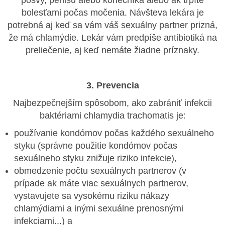
pošvy, penisu alebo konečníka alebo ak trpíte
bolesťami počas močenia. Návšteva lekára je
potrebná aj keď sa vám váš sexuálny partner prizná,
že má chlamýdie. Lekár vám predpíše antibiotiká na
preliečenie, aj keď nemáte žiadne príznaky.
3. Prevencia
Najbezpečnejším spôsobom, ako zabrániť infekcii
baktériami chlamydia trachomatis je:
používanie kondómov počas každého sexuálneho
styku (správne použitie kondómov počas
sexuálneho styku znižuje riziko infekcie),
obmedzenie počtu sexuálnych partnerov (v
prípade ak máte viac sexuálnych partnerov,
vystavujete sa vysokému riziku nákazy
chlamýdiami a inými sexuálne prenosnými
infekciami...) a