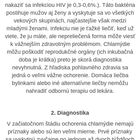
nakaziť sa infekciou HIV je 0,3-0,6%.). Táto baktéria
postihuje mužov aj ženy a vyskytuje sa vo všetkých
vekových skupinách, najčastejšie však medzi
mladými ženami. Infekciu nie je ťažké liečiť, keď už
viete, že ju máte, ale nepreliečená forma môže viesť
k vážnejším zdravotným problémom. Chlamýdie
môžu poškodiť reprodukčné orgány (ich inkubačná
doba je krátka) preto je skorá diagnostika
nevyhnutná. Z hľadiska pohlavného zdravia sa
jedná o veľmi vážne ochorenie. Domáca liečba
bylinkami alebo iné alternatívne liečby nemôžu
nahradiť odbornú terapiu od lekára.
2. Diagnostika
V začiatočnom štádiu ochorenia chlamýdie nemajú
príznaky alebo sú len veľmi mierne. Prvé príznaky
sa vyskytnú zvyčajne po jednom až dvoch týždňoch