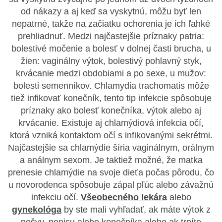
od nákazy a aj keď sa vyskytnú, môžu byť len
nepatrné, takže na začiatku ochorenia je ich ľahké
prehliadnuť. Medzi najčastejšie príznaky patria:
bolestivé močenie a bolesť v dolnej časti brucha, u
žien: vaginálny výtok, bolestivý pohlavný styk,
krvácanie medzi obdobiami a po sexe, u mužov:
bolesti semenníkov. Chlamydia trachomatis môže
tiež infikovať konečník, tento tip infekcie spôsobuje
príznaky ako bolesť konečníka, výtok alebo aj
krvácanie. Existuje aj chlamýdiová infekcia očí,
ktorá vzniká kontaktom očí s infikovanými sekrétmi.
Najčastejšie sa chlamýdie šíria vaginálnym, orálnym
a análnym sexom. Je taktiež možné, že matka
prenesie chlamýdie na svoje dieťa počas pôrodu, čo
u novorodenca spôsobuje zápal pľúc alebo závažnú
infekciu očí.
Všeobecného lekára
alebo
gynekológa
by ste mali vyhľadať, ak máte výtok z