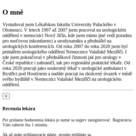
O mně
Vystudoval jsem Lékařskou fakultu Univerzity Palackého v
Olomouci. V letech 1997 až 2007 jsem pracoval na urologickém
oddělení v nemocnici Nový Jičín, kde jsem mimo jiné vedl poradnu
pro močovou inkontinenci a urodynamiku a přednášel na
urologických konferencích. Od roku 2007 do roku 2020 jsem byl
primářem urologického oddělení Nemocnice Valašské Meziříčí. I
zde jsem pokračoval v přednáškové činnosti jak pro urology v
České republice i zahraničí, tak pro regionální praktické lékaře. Od
roku 2020 pracuji jako soukromý lékař v urologické ambulanci v
Bystřici pod Hostýnem a nadále pracuji na zkrácený úvazek v místě
svého bydliště v Nemocnici Valašské Meziříčí na urologickém
×
Recenzia lekára
Pre pridanie hodnotenia lekára je nutné sa najprv zaregistrovať. Registrácia
Vám zaberie iba 1 minútu.
Ak už máte prihlasovacie údaje, prosím prihláste sa.