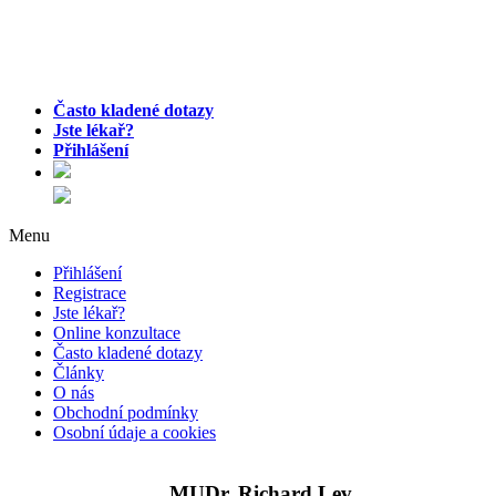
Často kladené dotazy
Jste lékař?
Přihlášení
Menu
Přihlášení
Registrace
Jste lékař?
Online konzultace
Často kladené dotazy
Články
O nás
Obchodní podmínky
Osobní údaje a cookies
MUDr. Richard Lev