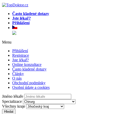
Často kladené dotazy
Jste lékař?
Přihlášení
Menu
Přihlášení
Registrace
Jste lékař?
Online konzultace
Často kladené dotazy
Články
O nás
Obchodní podmínky
Osobní údaje a cookies
Jméno lékaře
Specializace
Všechny kraje
Hledat