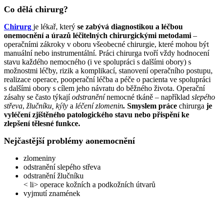
Co dělá chirurg?
Chirurg
je lékař, který
se zabývá diagnostikou a léčbou
onemocnění a úrazů léčitelných chirurgickými metodami
–
operačními zákroky v oboru všeobecné chirurgie, které mohou být
manuální nebo instrumentální. Práci chirurga tvoří vždy hodnocení
stavu každého nemocného (i ve spolupráci s dalšími obory) s
možnostmi léčby, rizik a komplikací, stanovení operačního postupu,
realizace operace, pooperační léčba a péče o pacienta ve spolupráci
s dalšími obory s cílem jeho návratu do běžného života. Operační
zásahy se často týkají
odstranění
nemocné tkáně – například
slepého
střeva
,
žlučníku, kýly
a
léčení zlomenin
.
Smyslem práce
chirurga
je
vyléčení zjištěného patologického stavu nebo přispění ke
zlepšení tělesné funkce.
Nejčastější problémy aonemocnění
zlomeniny
odstranění slepého střeva
odstranění žlučníku
< li> operace kožních a podkožních útvarů
vyjmutí znamének