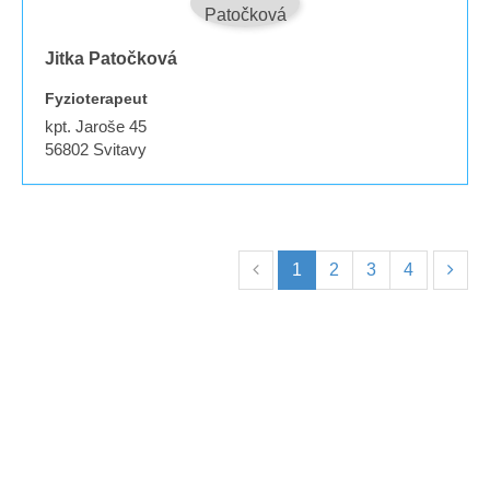
Jitka Patočková
Fyzioterapeut
kpt. Jaroše 45
56802
Svitavy
1
2
3
4