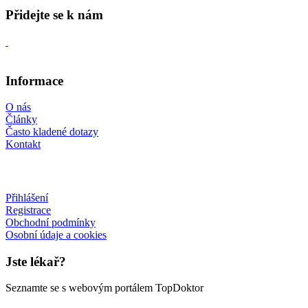
Přidejte se k nám
Informace
O nás
Články
Často kladené dotazy
Kontakt
Přihlášení
Registrace
Obchodní podmínky
Osobní údaje a cookies
Jste lékař?
Seznamte se s webovým portálem TopDoktor