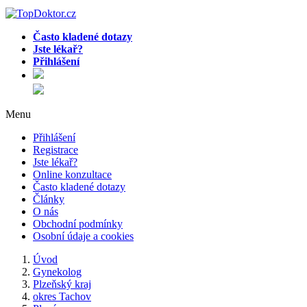
Často kladené dotazy
Jste lékař?
Přihlášení
Menu
Přihlášení
Registrace
Jste lékař?
Online konzultace
Často kladené dotazy
Články
O nás
Obchodní podmínky
Osobní údaje a cookies
Úvod
Gynekolog
Plzeňský kraj
okres Tachov