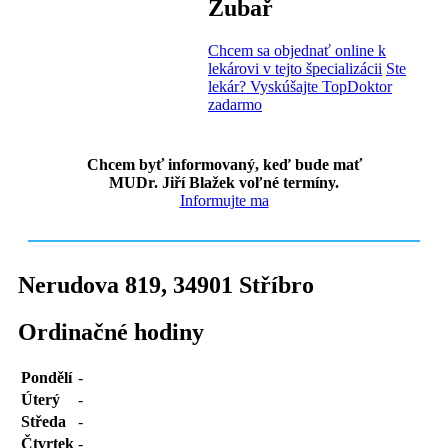
Zubař
Chcem sa objednať online k
lekárovi v tejto špecializácii
Ste
lekár? Vyskúšajte TopDoktor
zadarmo
Chcem byť informovaný, keď bude mať
MUDr. Jiří Blažek voľné termíny.
Informujte ma
Nerudova 819
,
34901
Stříbro
Ordinačné hodiny
Pondělí
-
Úterý
-
Středa
-
Čtvrtek
-