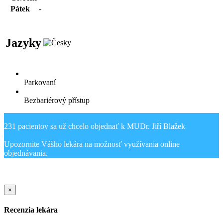
Pátek
-
Jazyky
Parkovaní
Bezbariérový přístup
231 pacientov sa už chcelo objednať k MUDr. Jiří Blažek
Upozornite Vášho lekára na možnosť využívania online
Sold Out Detail
×
Recenzia lekára