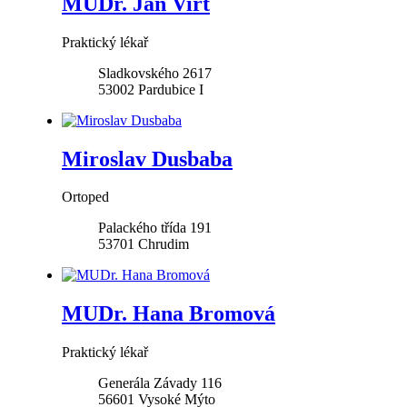
MUDr. Jan Virt
Praktický lékař
Sladkovského 2617
53002
Pardubice I
Miroslav Dusbaba
Ortoped
Palackého třída 191
53701
Chrudim
MUDr. Hana Bromová
Praktický lékař
Generála Závady 116
56601
Vysoké Mýto