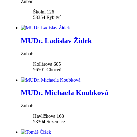
Zubař
Školní 126
53354
Rybitví
MUDr. Ladislav Židek
Zubař
Kollárova 605
56501
Choceň
MUDr. Michaela Koubková
Zubař
Havlíčkova 168
53304
Sezemice