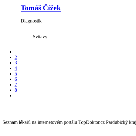
Tomáš Čížek
Diagnostik
Svitavy
2
3
4
5
6
7
8
Seznam lékařů na internetovém portálu TopDoktor.cz Pardubický kra