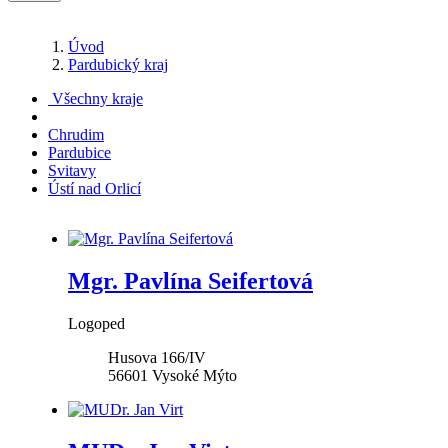
Úvod
Pardubický kraj
Všechny kraje
Chrudim
Pardubice
Svitavy
Ústí nad Orlicí
Mgr. Pavlína Seifertová
Logoped
Husova 166/IV
56601
Vysoké Mýto