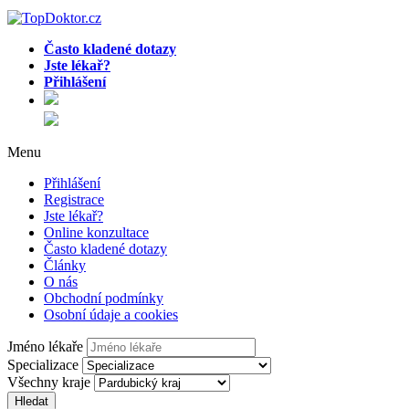
Často kladené dotazy
Jste lékař?
Přihlášení
Menu
Přihlášení
Registrace
Jste lékař?
Online konzultace
Často kladené dotazy
Články
O nás
Obchodní podmínky
Osobní údaje a cookies
Jméno lékaře
Specializace
Všechny kraje
Hledat