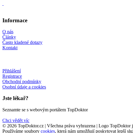
Informace
O nás
Články
Často kladené dotazy
Kontakt
Přihlášení
Registrace
Obchodní podmínky
Osobní údaje a cookies
Jste lékař?
Seznamte se s webovým portálem TopDoktor
Chci vědět víc
© 2026 TopDoktor.cz | Všechna práva vyhrazena | Logo TopDoktor 
Používáme soubory
cookies
, která nám umožňují poskytovat lepší sl