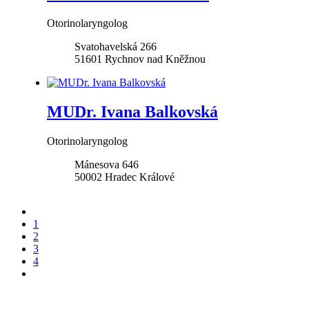
Otorinolaryngolog
Svatohavelská 266
51601
Rychnov nad Kněžnou
MUDr. Ivana Balkovská
Otorinolaryngolog
Mánesova 646
50002
Hradec Králové
1
2
3
4