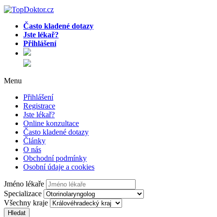
Často kladené dotazy
Jste lékař?
Přihlášení
Menu
Přihlášení
Registrace
Jste lékař?
Online konzultace
Často kladené dotazy
Články
O nás
Obchodní podmínky
Osobní údaje a cookies
Jméno lékaře
Specializace
Všechny kraje
Hledat