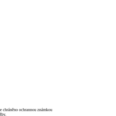
je chráněno ochrannou známkou
užby.