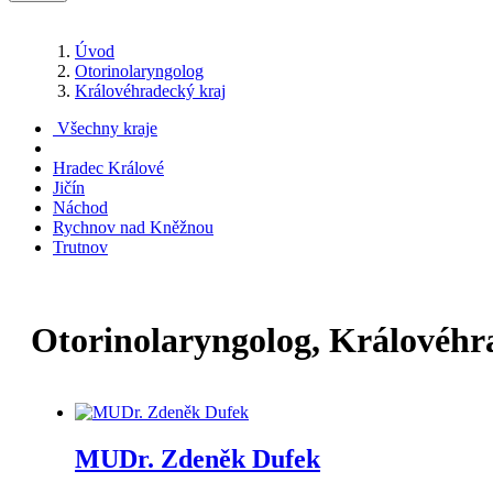
Úvod
Otorinolaryngolog
Královéhradecký kraj
Všechny kraje
Hradec Králové
Jičín
Náchod
Rychnov nad Kněžnou
Trutnov
Otorinolaryngolog, Královéhr
MUDr. Zdeněk Dufek