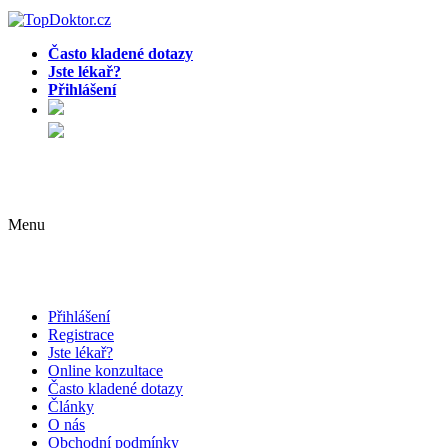
Často kladené dotazy
Jste lékař?
Přihlášení
Menu
Přihlášení
Registrace
Jste lékař?
Online konzultace
Často kladené dotazy
Články
O nás
Obchodní podmínky