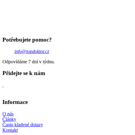
Potřebujete pomoc?
info@topdoktor.cz
Odpovídáme 7 dní v týdnu.
Přidejte se k nám
Informace
O nás
Články
Často kladené dotazy
Kontakt