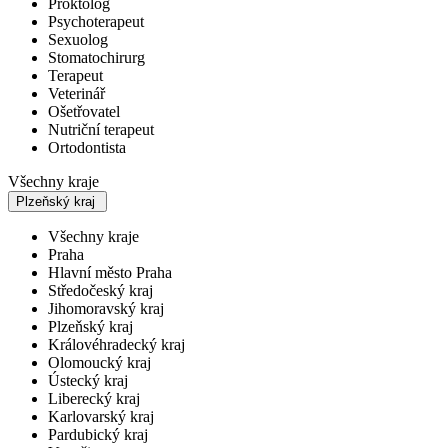
Proktolog
Psychoterapeut
Sexuolog
Stomatochirurg
Terapeut
Veterinář
Ošetřovatel
Nutriční terapeut
Ortodontista
Všechny kraje
Plzeňský kraj
Všechny kraje
Praha
Hlavní město Praha
Středočeský kraj
Jihomoravský kraj
Plzeňský kraj
Královéhradecký kraj
Olomoucký kraj
Ústecký kraj
Liberecký kraj
Karlovarský kraj
Pardubický kraj