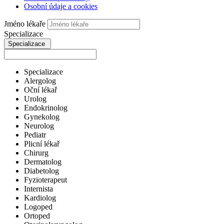
Osobní údaje a cookies
Jméno lékaře
Specializace
Specializace
Specializace
Alergolog
Oční lékař
Urolog
Endokrinolog
Gynekolog
Neurolog
Pediatr
Plicní lékař
Chirurg
Dermatolog
Diabetolog
Fyzioterapeut
Internista
Kardiolog
Logoped
Ortoped