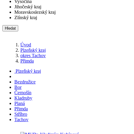
Vysočina
Jihočeský kraj
Moravskoslezský kraj
Zlínský kraj
Hledat
Úvod
Plzeňský kraj
okres Tachov
Přimda
Plzeňský kraj
Bezdružice
Bor
Černošín
Kladruby
Planá
Přimda
Stříbro
Tachov