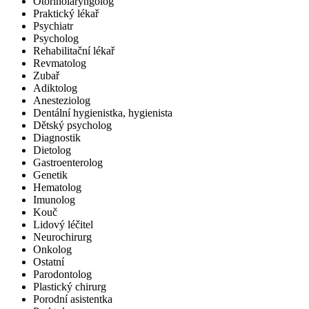
Otorinolaryngolog
Praktický lékař
Psychiatr
Psycholog
Rehabilitační lékař
Revmatolog
Zubař
Adiktolog
Anesteziolog
Dentální hygienistka, hygienista
Dětský psycholog
Diagnostik
Dietolog
Gastroenterolog
Genetik
Hematolog
Imunolog
Kouč
Lidový léčitel
Neurochirurg
Onkolog
Ostatní
Parodontolog
Plastický chirurg
Porodní asistentka