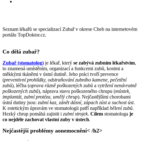
Seznam lékařů se specializací Zubař v okrese Cheb na internetovém
portálu TopDoktor.cz.
Co dělá zubař?
Zubař (stomatolog)
je lékař, který
se zabývá zubním lékařstvím
,
to znamená umístěním, organizací a funkcemi zubů, kostmi a
měkkými tkáněmi v ústní dutině. Jeho práci tvoří prevence
(
preventivní prohlídky, odstraňování zubního kamene, pečetění
zubů
), léčba (
oprava různě poškozených zubů
a
vytržení nenávratně
poškozených zubů
), náprava stavu poškozeného chrupu (
můstek,
implantát, zubní protéza, umělý chrup
). Nejčastějšími chorobami
ústní dutiny jsou:
zubní kaz, zánět dásní, zápach zúst a suchost úst
.
K estetickým úpravám ve stomatologii patří například
bělení zubů
.
Hezký chrup pomáhá zajistit i
zubní strojek
.
Cílem
stomatologa
je
co nejdéle zachovat vlastní zuby v ústech
.
Nejčastější problémy aonemocnění
< /h2>