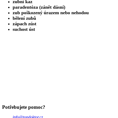
zubní kaz
paradentóza (zánět dásní)
zub poškozený úrazem nebo nehodou
bělení zubů
zápach zúst
suchost úst
Potřebujete pomoc?
info@topdoktor.cz