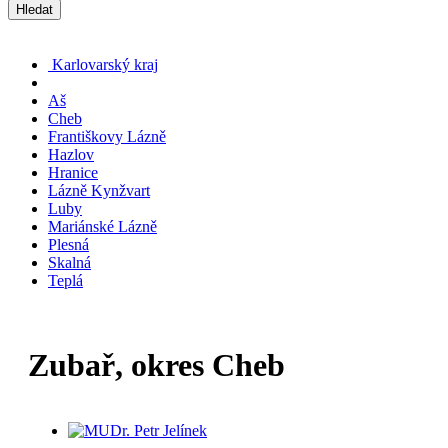
Hledat
Karlovarský kraj
Aš
Cheb
Františkovy Lázně
Hazlov
Hranice
Lázně Kynžvart
Luby
Mariánské Lázně
Plesná
Skalná
Teplá
Zubař, okres Cheb