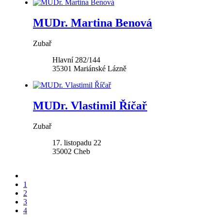
MUDr. Martina Benová
Zubař
Hlavní 282/144
35301
Mariánské Lázně
MUDr. Vlastimil Říčař
Zubař
17. listopadu 22
35002
Cheb
1
2
3
4