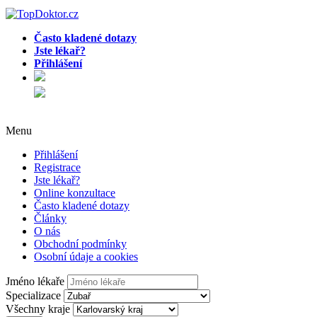
Často kladené dotazy
Jste lékař?
Přihlášení
Menu
Přihlášení
Registrace
Jste lékař?
Online konzultace
Často kladené dotazy
Články
O nás
Obchodní podmínky
Osobní údaje a cookies
Jméno lékaře
Specializace
Všechny kraje